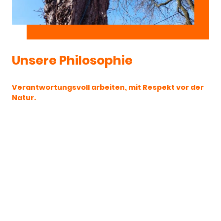
Unsere Philosophie
Verantwortungsvoll arbeiten, mit Respekt vor der
Natur.
Jeder Baum ist einzigartig – genauso wie sein Standort, seine
Geschichte und seine Bedürfnisse. Deshalb setzen wir auf
individuelle Beratung
,
fachlich fundierte Einschätzungen
und
maßgeschneiderte Lösungen
– ob es um Pflege, Erhalt
oder eine sichere Fällung geht.