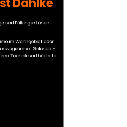
t Dahlke
ge und Fällung in Lünen
ume im Wohngebiet oder
uf unwegsamem Gelände –
derne Technik und höchste